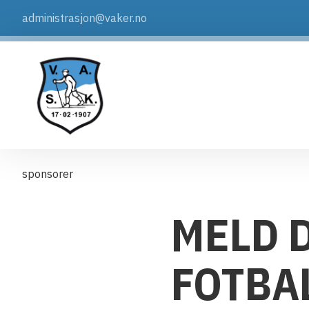
administrasjon@vaker.no
sponsorer
MELD D
FOTBA