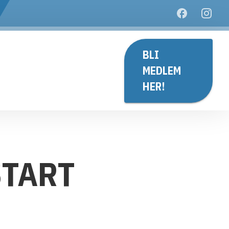
BLI
MEDLEM
HER!
START