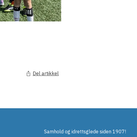
Del artikkel
Samhold og idrettsglede siden 1907!